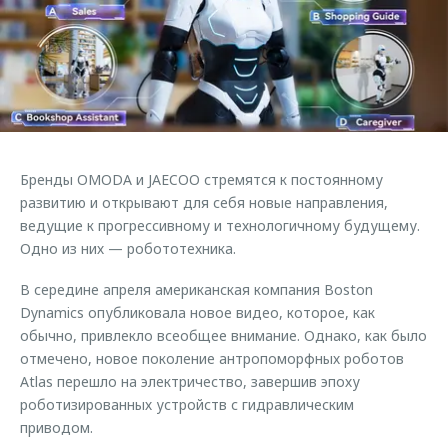
Страхование
Клиентская поддержка
Обратная связь
Кредитный калькулятор
O&J Автоклуб
Аксессуары
Клуб владельцев OMODA
Одежда и сувениры
Приложение O&J
Оригинальные аксессуары
Аксессуары
Бренды OMODA и JAECOO стремятся к постоянному
Запчасти
Одежда и сувениры
развитию и открывают для себя новые направления,
ведущие к прогрессивному и технологичному будущему.
Трейд-ин
Оригинальные аксессуары
Одно из них — робототехника.
Калькулятор трейд-ин
Запчасти
В середине апреля американская компания Boston
Dynamics опубликовала новое видео, которое, как
обычно, привлекло всеобщее внимание. Однако, как было
отмечено, новое поколение антропоморфных роботов
Atlas перешло на электричество, завершив эпоху
роботизированных устройств с гидравлическим
приводом.