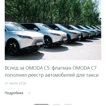
Вслед за OMODA C5: флагман OMODA C7
С
пополнил реестр автомобилей для такси
п
а
31 июля 2026
5 
Подробнее
По