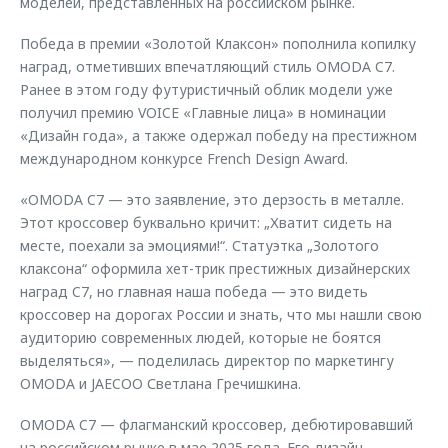
моделей, представленных на российском рынке.
Победа в премии «Золотой Клаксон» пополнила копилку
наград, отметивших впечатляющий стиль OMODA C7.
Ранее в этом году футуристичный облик модели уже
получил премию VOICE «Главные лица» в номинации
«Дизайн года», а также одержал победу на престижном
международном конкурсе French Design Award.
«OMODA C7 — это заявление, это дерзость в металле.
Этот кроссовер буквально кричит: „Хватит сидеть на
месте, поехали за эмоциями!“. Статуэтка „Золотого
клаксона“ оформила хет-трик престижных дизайнерских
наград C7, но главная наша победа — это видеть
кроссовер на дорогах России и знать, что мы нашли свою
аудиторию современных людей, которые не боятся
выделяться», — поделилась директор по маркетингу
OMODA и JAECOO Светлана Гречишкина.
OMODA C7 — флагманский кроссовер, дебютировавший
на российском рынке в мае 2025 года. Его дизайн