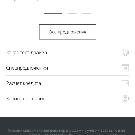
По
Все предложения
Заказ тест-драйва
Спецпредложения
Расчет кредита
Запись на сервис
¹ Указана максимальная цена перепродажи с учетом всех выгод на