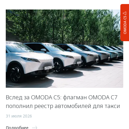
OMODA C5
Вслед за OMODA C5: флагман OMODA C7
С
пополнил реестр автомобилей для такси
п
а
31 июля 2026
5 
Подробнее