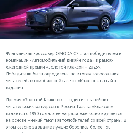
Страхование
Клиентская поддержка
Обратная связь
Кредитный калькулятор
O&J Автоклуб
Аксессуары
Клуб владельцев OMODA
Одежда и сувениры
Приложение O&J
Оригинальные аксессуары
Аксессуары
Флагманский кроссовер OMODA C7 стал победителем в
Запчасти
Одежда и сувениры
номинации «Автомобильный дизайн года» в рамках
ежегодной премии «Золотой Клаксон – 2025».
Трейд-ин
Оригинальные аксессуары
Победители были определены по итогам голосования
Калькулятор трейд-ин
Запчасти
читателей автомобильной газеты «Клаксон» на сайте
издания.
Премия «Золотой Клаксон» — один из старейших
читательских конкурсов в России. Газета «Клаксон»
издаётся с 1990 года, а её награда ежегодно вручается
на основе мнений тысяч автолюбителей со всей страны. В
этом сезоне за звание лучших боролись более 150