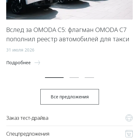
Вслед за OMODA C5: флагман OMODA C7
С
пополнил реестр автомобилей для такси
п
а
31 июля 2026
5 
Подробнее
По
Все предложения
Заказ тест-драйва
Спецпредложения