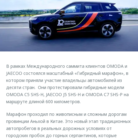
Страхование
Клиентская поддержка
Обратная связь
Кредитный калькулятор
O&J Автоклуб
Аксессуары
Клуб владельцев OMODA
Одежда и сувениры
Приложение O&J
Оригинальные аксессуары
Аксессуары
Запчасти
Одежда и сувениры
В рамках Международного саммита клиентов OMODA и
Трейд-ин
Оригинальные аксессуары
JAECOO состоялся масштабный «Гибридный марафон», в
котором приняли участие владельцы автомобилей из
Калькулятор трейд-ин
Запчасти
десяти стран. Они протестировали гибридные модели
OMODA C5 SHS-H, JAECOO J5 SHS-H и OMODA С7 SHS-P на
маршруте длиной 600 километров.
Марафон проходил по живописным и сложным дорогам
провинции Аньхой в Китае. Это новый этап традиционных
автопробегов в реальных дорожных условиях от
городских пробок до горных серпантинов, которые