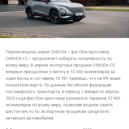
Страхование
Клиентская поддержка
Обратная связь
Кредитный калькулятор
O&J Автоклуб
Аксессуары
Клуб владельцев OMODA
Одежда и сувениры
Приложение O&J
Оригинальные аксессуары
Аксессуары
Первая модель марки OMODA – фастбэк-кроссовер
Запчасти
Одежда и сувениры
OMODA С5 – продолжает набирать популярность по
всему миру. В апреле экспортные продажи OMODA С5
Трейд-ин
Оригинальные аксессуары
впервые преодолели отметку в 10 000 экземпляров за
Калькулятор трейд-ин
Запчасти
один месяц и составили 10 781 единицы, что на 9% выше
показателя марта. По данным Китайской федерации
пассажирского транспорта, в период с января по апрель
2023 года фастбэк-кроссовер разошелся тиражом 37 895
экземпляров по всему миру, позволив модели занять
шестое место по экспортным продажам среди всех
китайских автомобилей.