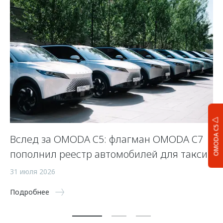
OMODA C5
Вслед за OMODA C5: флагман OMODA C7
С
пополнил реестр автомобилей для такси
п
а
31 июля 2026
5 
Подробнее
По