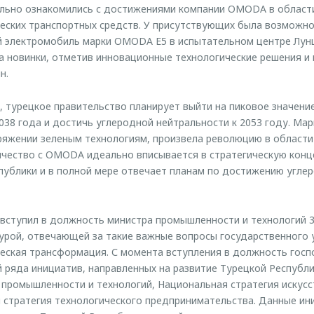
льно ознакомились с достижениями компании OMODA в области
еских транспортных средств. У присутствующих была возможно
й электромобиль марки OMODA E5 в испытательном центре Лун
а новинки, отметив инновационные технологические решения и
н.
 турецкое правительство планирует выйти на пиковое значен
038 года и достичь углеродной нейтральности к 2053 году. М
яжении зеленым технологиям, произвела революцию в области 
ичество с OMODA идеально вписывается в стратегическую кон
публики и в полной мере отвечает планам по достижению угле
ступил в должность министра промышленности и технологий 3 
урой, отвечающей за такие важные вопросы государственного у
ческая трансформация. С момента вступления в должность гос
 ряда инициатив, направленных на развитие Турецкой Республи
 промышленности и технологий, Национальная стратегия искусс
 стратегия технологического предпринимательства. Данные ин