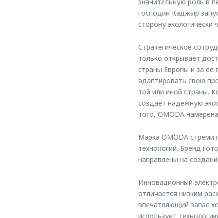
значительную роль в п
господин Каджыр запус
сторону экологически 
Стратегическое сотруд
только открывает дост
страны Европы и за ее
адаптировать свою про
той или иной страны. 
создает надежную экос
того, OMODA намерена
Марка OMODA стремитс
технологий. Бренд гот
направлены на создани
Инновационный электр
отличается низким расх
впечатляющий запас хо
использует технологию