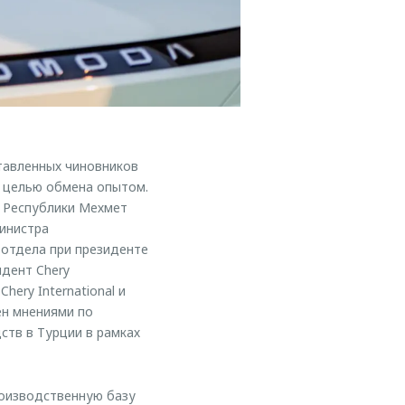
тавленных чиновников
с целью обмена опытом.
й Республики Мехмет
министра
 отдела при президенте
идент Chery
hery International и
ен мнениями по
ств в Турции в рамках
роизводственную базу