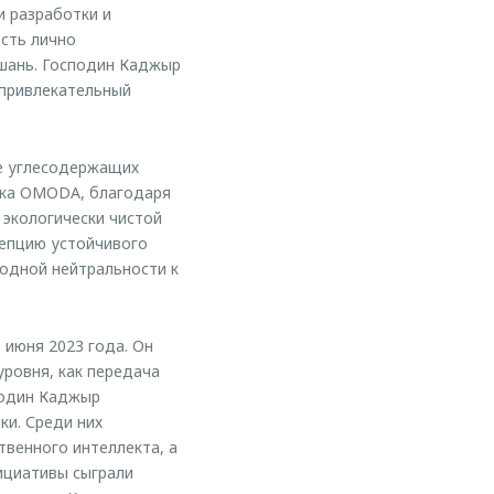
 разработки и
сть лично
шань. Господин Каджыр
 привлекательный
ие углесодержащих
арка OMODA, благодаря
экологически чистой
цепцию устойчивого
родной нейтральности к
июня 2023 года. Он
ровня, как передача
подин Каджыр
ки. Среди них
твенного интеллекта, а
ициативы сыграли