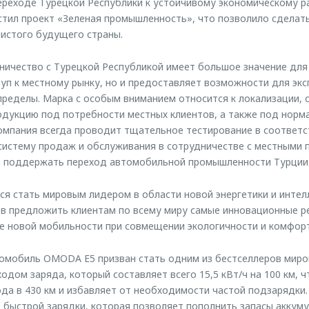
ереходе Турецкой Республики к устойчивому экономическому ра
тил проект «Зеленая промышленность», что позволило сделать
чистого будущего страны.
ничество с Турецкой Республикой имеет большое значение дл
уп к местному рынку, но и предоставляет возможности для экс
 пределы. Марка с особым вниманием относится к локализации,
дукцию под потребности местных клиентов, а также под норм
Компания всегда проводит тщательное тестирование в соответ
истему продаж и обслуживания в сотрудничестве с местными 
 поддержать переход автомобильной промышленности Турции 
я стать мировым лидером в области новой энергетики и интел
ов предложить клиентам по всему миру самые инновационные р
е новой мобильности при совмещении экологичности и комфорт
омобиль OMODA E5 призван стать одним из бестселлеров миров
одом заряда, который составляет всего 15,5 кВт/ч на 100 км, 
да в 430 км и избавляет от необходимости частой подзарядки
 быстрой зарядки, которая позволяет пополнить запасы аккум