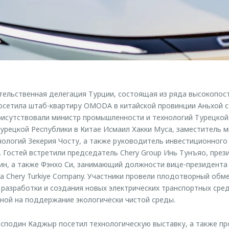
тельственная делегация Турции, состоящая из ряда высокопос
осетила штаб-квартиру OMODA в китайской провинции Аньхой 
рисутствовали министр промышленности и технологий Турецко
урецкой Республики в Китае Исмаил Хакки Муса, заместитель 
ологий Зекерия Чосту, а также руководитель инвестиционного
. Гостей встретили председатель Chery Group Инь Тунъяо, през
бин, а также Фэнхо Си, занимающий должности вице-президента C
а Chery Turkiye Company. Участники провели плодотворный обм
разработки и создания новых электрических транспортных сред
ной на поддержание экологически чистой среды.
осподин Каджыр посетил технологическую выставку, а также п