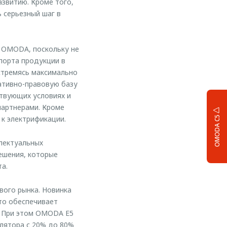
звитию. Кроме того,
 серьезный шаг в
я OMODA, поскольку не
порта продукции в
 стремясь максимально
ативно-правовую базу
ствующих условиях и
партнерами. Кроме
к электрификации.
OMODA C5
лектуальных
ешения, которые
а.
ого рынка. Новинка
что обеспечивает
. При этом OMODA E5
улятора с 20% до 80%