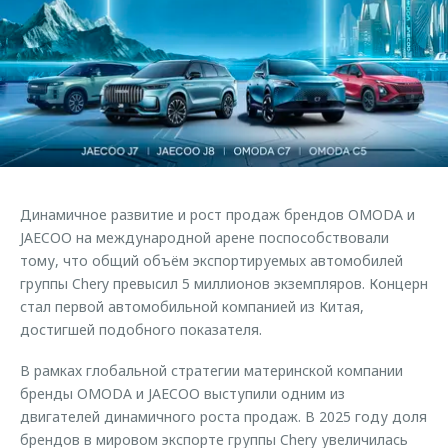
Страхование
Клиентская поддержка
Обратная связь
Кредитный калькулятор
O&J Автоклуб
Аксессуары
Клуб владельцев OMODA
Одежда и сувениры
Приложение O&J
Оригинальные аксессуары
Аксессуары
Запчасти
Одежда и сувениры
Динамичное развитие и рост продаж брендов OMODA и
Трейд-ин
Оригинальные аксессуары
JAECOO на международной арене поспособствовали
тому, что общий объём экспортируемых автомобилей
Калькулятор трейд-ин
Запчасти
группы Chery превысил 5 миллионов экземпляров. Концерн
стал первой автомобильной компанией из Китая,
достигшей подобного показателя.
В рамках глобальной стратегии материнской компании
бренды OMODA и JAECOO выступили одним из
двигателей динамичного роста продаж. В 2025 году доля
брендов в мировом экспорте группы Chery увеличилась