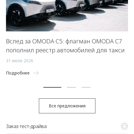
Вслед за OMODA C5: флагман OMODA C7
С
пополнил реестр автомобилей для такси
п
а
31 июля 2026
5 
Подробнее
По
Все предложения
Заказ тест-драйва