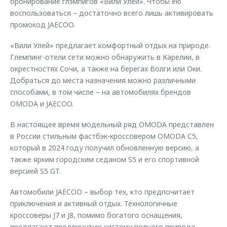
бронирование глэмпигов «Вили Улей». Чтобы ею
воспользоваться – достаточно всего лишь активировать
промокод JAECOO.
«Вили Улей» предлагает комфортный отдых на природе.
Глемпинг-отели сети можно обнаружить в Карелии, в
окрестностях Сочи, а также на берегах Волги или Оки.
Добраться до места назначения можно различными
способами, в том числе – на автомобилях брендов
OMODA и JAECOO.
В настоящее время модельный ряд OMODA представлен
в России стильным фастбэк-кроссовером OMODA С5,
который в 2024 году получил обновленную версию, а
также ярким городским седаном S5 и его спортивной
версией S5 GT.
Автомобили JAECOO – выбор тех, кто предпочитает
приключения и активный отдых. Технологичные
кроссоверы J7 и J8, помимо богатого оснащения,
предлагают продвинутую систему полного привода