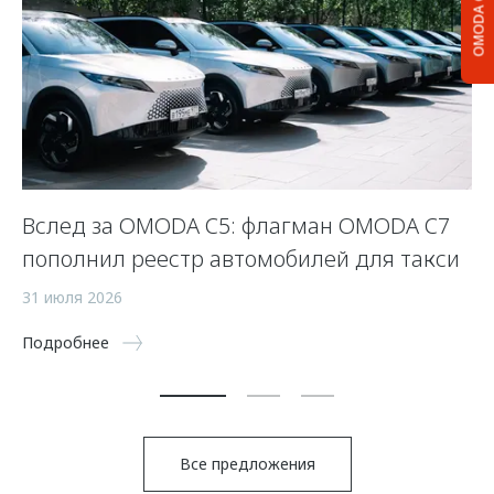
OMODA C5
Вслед за OMODA C5: флагман OMODA C7
С
пополнил реестр автомобилей для такси
п
а
31 июля 2026
5 
Подробнее
По
Все предложения