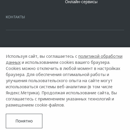
Онлайн-сервисы
7728168971 ОГРН 1027700067328 место нахождение 107078, г.
Москва, ул. Каланчевская, д. 27. Ген.лицензия ЦБ РФ № 1326 от
16.01.2015. Предложение ограничено и не является публичной
КОНТАКТЫ
офертой.
Используя сайт, вы соглашаетесь с
политикой обработки
данных
и использованием cookies вашего браузера.
Cookies можно отключить в любой момент в настройках
браузера. Для обеспечения оптимальной работы и
улучшения пользовательского опыта на сайте могут
использоваться системы веб-аналитики (в том числе
Горячая линия OMODA:
+7 (8552) 221-051
Яндекс.Метрика). Продолжая использование сайта, Вы
соглашаетесь с применением указанных технологий и
© 2026 Диалог Авто Замелекесье
размещением cookie-файлов.
Модельный ряд
Архивные модели
Контакты
Правовая информация
Понятно