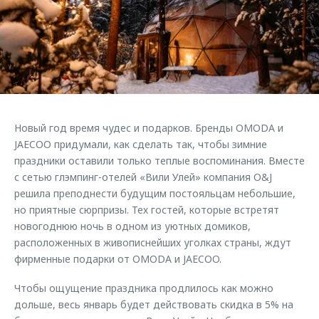
Страхование
Клиентская поддержка
Обратная связь
Кредитный калькулятор
O&J Автоклуб
Аксессуары
Клуб владельцев OMODA
Одежда и сувениры
Приложение O&J
Оригинальные аксессуары
Аксессуары
Новый год время чудес и подарков. Бренды OMODA и
Запчасти
Одежда и сувениры
JAECOO придумали, как сделать так, чтобы зимние
праздники оставили только теплые воспоминания. Вместе
Трейд-ин
Оригинальные аксессуары
с сетью глэмпинг-отелей «Вили Улей» компания O&J
Калькулятор трейд-ин
Запчасти
решила преподнести будущим постояльцам небольшие,
но приятные сюрпризы. Тех гостей, которые встретят
новогоднюю ночь в одном из уютных домиков,
расположенных в живописнейших уголках страны, ждут
фирменные подарки от OMODA и JAECOO.
Чтобы ощущение праздника продлилось как можно
дольше, весь январь будет действовать скидка в 5% на