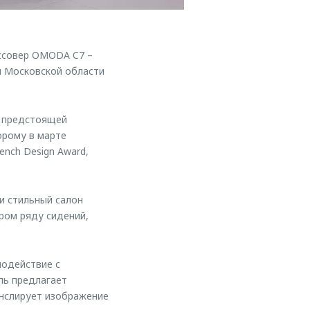
ссовер OMODA C7 –
и Московской области
с предстоящей
орому в марте
nch Design Award,
и стильный салон
ром ряду сидений,
модействие с
ль предлагает
анслирует изображение