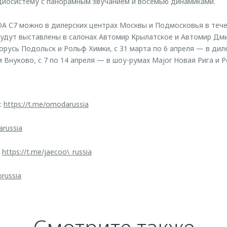
удиосистему с панорамным звучанием и восемью динамиками.
 C7 можно в дилерских центрах Москвы и Подмосковья в тече
удут выставлены в салонах Автомир Крылатское и Автомир Дмит
орусь Подольск и Рольф Химки, с 31 марта по 6 апреля — в дил
 Внуково, с 7 по 14 апреля — в шоу-румах Major Новая Рига и Р
:
https://t.me/omodarussia
arussia
:
https://t.me/jaecoo\_russia
orussia