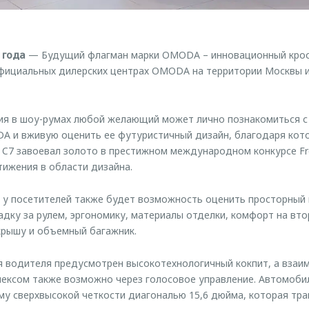
 года
— Будущий флагман марки OMODA – инновационный кро
официальных дилерских центрах OMODA на территории Москвы 
ния в шоу-румах любой желающий может лично познакомиться 
A и вживую оценить ее футуристичный дизайн, благодаря кот
7 завоевал золото в престижном международном конкурсе Fre
ижения в области дизайна.
у посетителей также будет возможность оценить просторный 
дку за рулем, эргономику, материалы отделки, комфорт на вто
рышу и объемный багажник.
 водителя предусмотрен высокотехнологичный кокпит, а взаи
ексом также возможно через голосовое управление. Автомоби
у сверхвысокой четкости диагональю 15,6 дюйма, которая тр