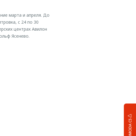
ние марта и апреля. До
ровка, с 24 по 30
ерских центрах Авилон
ольф Ясенево.
OMODA C5