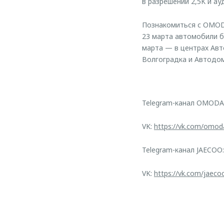
в разрешении 2,5K и а
Познакомиться с OMODA
23 марта автомобили б
марта — в центрах Авт
Волгоградка и Автодом
Telegram-канал OMODA
VK:
https://vk.com/omod
Telegram-канал JAECOO
VK:
https://vk.com/jaeco