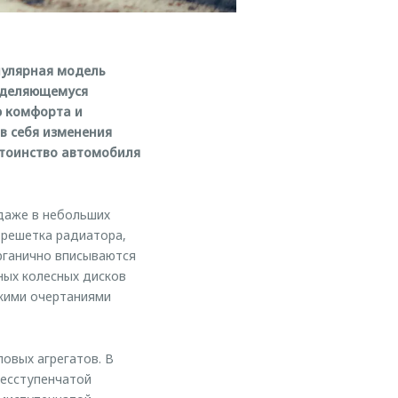
пулярная модель
ыделяющемуся
ю комфорта и
в себя изменения
стоинство автомобиля
даже в небольших
 решетка радиатора,
рганично вписываются
ных колесных дисков
скими очертаниями
овых агрегатов. В
бесступенчатой