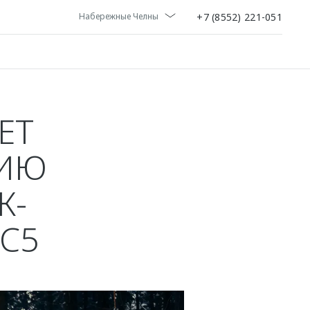
+7 (8552) 221-051
Набережные Челны
ЕТ
СИЮ
К-
C5