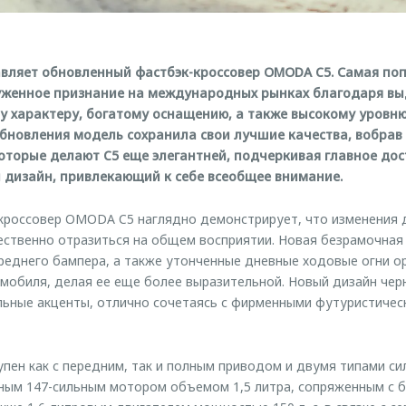
вляет обновленный фастбэк-кроссовер OMODA C5. Самая по
уженное признание на международных рынках благодаря в
 характеру, богатому оснащению, а также высокому уровн
обновления модель сохранила свои лучшие качества, вобрав 
которые делают C5 еще элегантней, подчеркивая главное до
 дизайн, привлекающий к себе всеобщее внимание.
кроссовер OMODA C5 наглядно демонстрирует, что изменения 
ственно отразиться на общем восприятии. Новая безрамочная
еднего бампера, а также утонченные дневные ходовые огни о
мобиля, делая ее еще более выразительной. Новый дизайн чер
льные акценты, отлично сочетаясь с фирменными футуристиче
ен как с передним, так и полным приводом и двумя типами сил
ным 147-сильным мотором объемом 1,5 литра, сопряженным с 