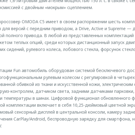
кже 1,6-литровым двигателем мощностью 150 л. с. в связке с с
нсмиссией с двойным «мокрым» сцеплением.
россовер OMODA C5 имеет в своем распоряжении шесть комплект
 для версий с передним приводом, а Drive, Active и Supreme —
ой полного привода. В любой из представленных комплектаци
етом теплых опций, среди которых дистанционный запуск двиг
них сидений, рулевого колеса, лобового стекла, форсунок стек
тации Fun автомобиль оборудован системой бесключевого дост
ногофункциональным рулевым колесом с регулировкой в четырех
ванной обивкой из ткани и искусственной кожи, электрически
круиз-контролем, датчиком света, задними датчиками парковки,
 и температуры в шинах. Цифровой функционал обновленного ф
ой комплектации включает в себя 10,25-дюймовый цветной экр
мовый сенсорный дисплей в центральной консоли, камеру задне
ения CarPlay/Android, беспроводную зарядку для смартфона, н
.