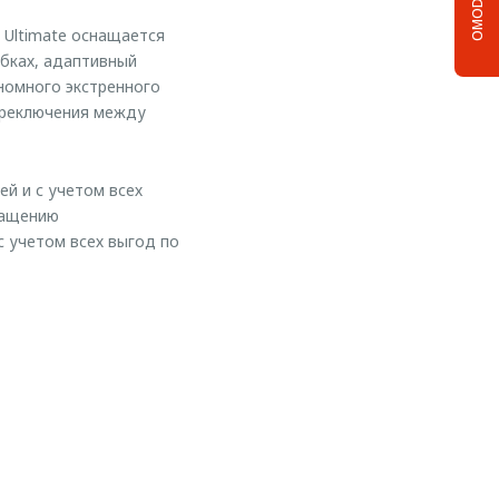
OMODA C5
 Ultimate оснащается
бках, адаптивный
номного экстренного
ереключения между
ей и с учетом всех
снащению
с учетом всех выгод по