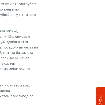
я от 2 519 900 рублей
алогичный по
ублей и с учетом всех
ной оптике,
кал и 18-дюймовым
пций дополняется
, посадочные места на
й, крышка багажника —
ровой функционал
ле систем
стема мониторинга
ей и с учетом всех
снащению
учетом всех выгод по