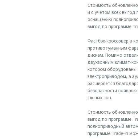
Стоимость обновленног
и с учетом всех выгод 
оснащению полнопривод
выгод по программе Tra
Фастбэк-кроссовер в к
противотуманным фара
дискам. Помимо отделк
двухзонным климат-ко
котором оборудованы 
электроприводом, а а
расширяется благодаря
безопасности появляют
слепых зон.
Стоимость обновленной 
выгод по программе Tr
полноприводный автомо
программе Trade-in мож