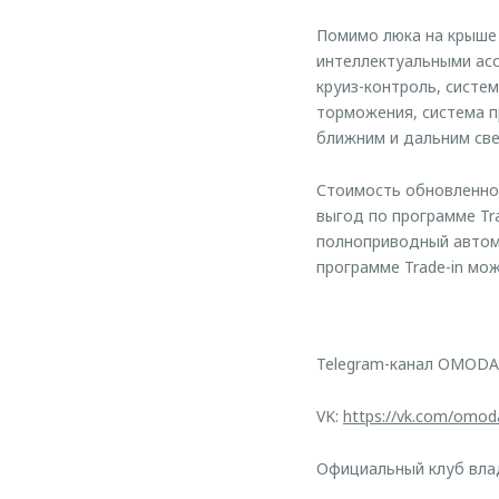
Помимо люка на крыше 
интеллектуальными асс
круиз-контроль, систе
торможения, система 
ближним и дальним све
Стоимость обновленной
выгод по программе Tr
полноприводный автомо
программе Trade-in мож
Telegram-канал OMODA
VK:
https://vk.com/omod
Официальный клуб вл