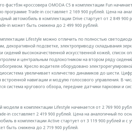
о фастбэк-кроссовера OMODA C5 в комплектации Fun начинаетс
по программе Trade-in составляет 2 169 900 рублей. Цена на ан
ный автомобиль в комплектации Drive стартует от 2 849 900 р
de-in может быть снижена до 2 499 900 рублей.
омплектации Lifestyle можно отличить по полностью светодиод
м, декоративной подсветке, электроприводу складывания зер
и сидений высококачественной искусственной кожей, список о
нтролем и центральным подлокотником на втором ряду сидений
обогревом. Кресло водителя оборудовано электрорегулировко
удиосистема увеличивает количество динамиков до шести. Циф
 встроенной навигации и модулю голосового управления. В чис
ся система кругового обзора, передние датчики парковки и си
модели в комплектации Lifestyle начинается от 2 769 900 рубл
ade-in составляет 2 419 900 рублей. Цена на аналогичный по о
биль в комплектации Active стартует от 3 119 900 рублей и с 
ет быть снижена до 2 719 900 рублей.