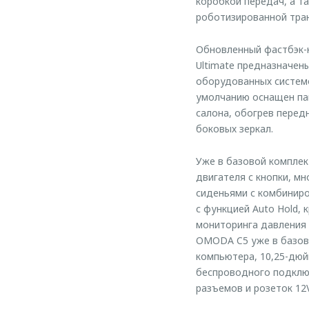
коробкой передач, а та
роботизированной тра
Обновленный фастбэк-к
Ultimate предназначены
оборудованных систем
умолчанию оснащен пак
салона, обогрев перед
боковых зеркал.
Уже в базовой комплек
двигателя с кнопки, м
сиденьями с комбиниро
с функцией Auto Hold, 
мониторинга давления
OMODA C5 уже в базов
компьютера, 10,25-дюй
беспроводного подключ
разъемов и розеток 12V