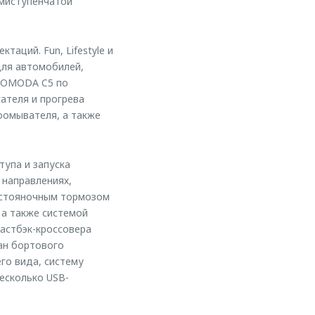
емиступенчатой
аций. Fun, Lifestyle и
 для автомобилей,
й OMODA C5 по
ателя и прогрева
лоомывателя, а также
упа и запуска
 направлениях,
м стояночным тормозом
 а также системой
астбэк-кроссовера
ан бортового
го вида, систему
есколько USB-