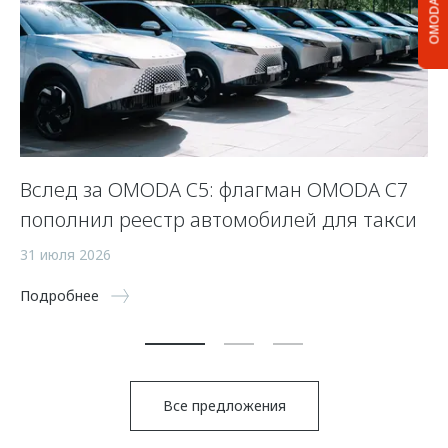
OMODA C5
Вслед за OMODA C5: флагман OMODA C7
С
пополнил реестр автомобилей для такси
п
а
31 июля 2026
5 
Подробнее
По
Все предложения