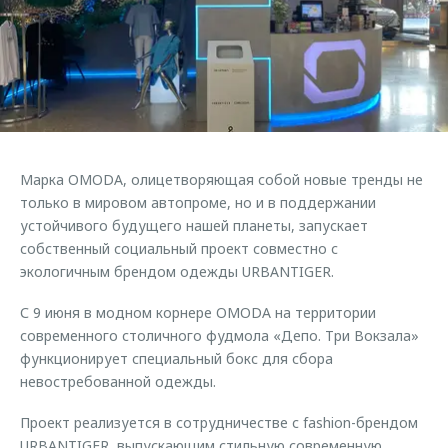
Страхование
Клиентская поддержка
Обратная связь
Кредитный калькулятор
O&J Автоклуб
Аксессуары
Клуб владельцев OMODA
Одежда и сувениры
Приложение O&J
Оригинальные аксессуары
Аксессуары
Марка OMODA, олицетворяющая собой новые тренды не
Запчасти
Одежда и сувениры
только в мировом автопроме, но и в поддержании
устойчивого будущего нашей планеты, запускает
Трейд-ин
Оригинальные аксессуары
собственный социальный проект совместно с
Калькулятор трейд-ин
Запчасти
экологичным брендом одежды URBANTIGER.
С 9 июня в модном корнере OMODA на территории
современного столичного фудмола «Депо. Три Вокзала»
функционирует специальный бокс для сбора
невостребованной одежды.
Проект реализуется в сотрудничестве с fashion-брендом
URBANTIGER, выпускающим стильную современную