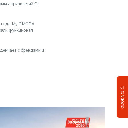
ммы привилегий O-
два года My OMODA
ивали функционал
удничает с брендами и
OMODA C5