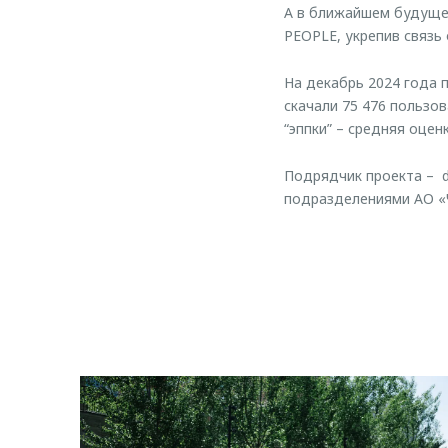
А в ближайшем будуще
PEOPLE, укрепив связь
На декабрь 2024 года п
скачали 75 476 пользо
“эппки” – средняя оценк
Подрядчик проекта – d
подразделениями АО «