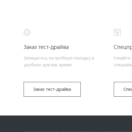
Заказ тест-драйва
Спецп
Запишитесь на пробную поездку в
Узнайте 
удобное для вас время
специал
Заказ тест-драйва
Спе