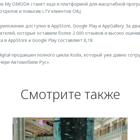
м My OMODA станет еще и платформой для масштабной програ
 отделов и повысив LTV клиентов O&J.
риложение доступно в AppStore, Google Play и AppGallery. За 
вателей, которые оставили более 2 000 отзывов и высоко оцен
а в AppStore и Google Play составляет 8,18.
igital-продакшен полного цикла Kodix, который уже давно сотр
Чери Автомобили Рус».
Смотрите также