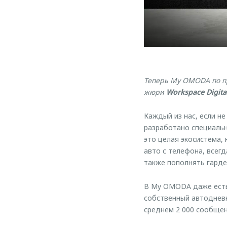
Теперь My OMODA по пр
жюри
Workspace Digita
Каждый из нас, если н
разработано специаль
это целая экосистема,
авто с телефона, всег
также пополнять гард
В My OMODA даже есть
собственный автодневн
среднем 2 000 сообщен